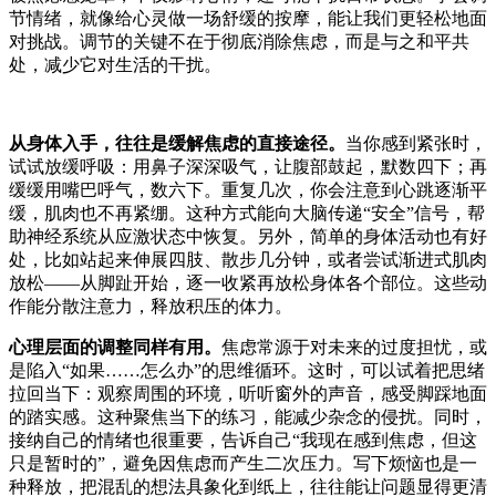
节情绪，就像给心灵做一场舒缓的按摩，能让我们更轻松地面
对挑战。调节的关键不在于彻底消除焦虑，而是与之和平共
处，减少它对生活的干扰。
从身体入手，往往是缓解焦虑的直接途径。
当你感到紧张时，
试试放缓呼吸：用鼻子深深吸气，让腹部鼓起，默数四下；再
缓缓用嘴巴呼气，数六下。重复几次，你会注意到心跳逐渐平
缓，肌肉也不再紧绷。这种方式能向大脑传递“安全”信号，帮
助神经系统从应激状态中恢复。另外，简单的身体活动也有好
处，比如站起来伸展四肢、散步几分钟，或者尝试渐进式肌肉
放松——从脚趾开始，逐一收紧再放松身体各个部位。这些动
作能分散注意力，释放积压的体力。
心理层面的调整同样有用。
焦虑常源于对未来的过度担忧，或
是陷入“如果……怎么办”的思维循环。这时，可以试着把思绪
拉回当下：观察周围的环境，听听窗外的声音，感受脚踩地面
的踏实感。这种聚焦当下的练习，能减少杂念的侵扰。同时，
接纳自己的情绪也很重要，告诉自己“我现在感到焦虑，但这
只是暂时的”，避免因焦虑而产生二次压力。写下烦恼也是一
种释放，把混乱的想法具象化到纸上，往往能让问题显得更清