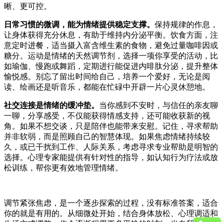
晰、更可控。
日常习惯的微调，能为情绪提供稳定支撑。
保持规律的作息，
让身体获得充分休息，有助于维持内分泌平衡。饮食方面，注
意定时进餐，适当摄入富含维生素的食物，避免过量咖啡因或
糖分。运动是情绪的天然调节剂，选择一项你享受的活动，比
如瑜伽、慢跑或舞蹈，定期进行能促进内啡肽分泌，提升整体
愉悦感。别忘了留出时间给自己，培养一个爱好，无论是阅
读、绘画还是听音乐，都能在忙碌中开辟一片心灵休憩地。
社交连接是情绪的缓冲垫。
当你感到不安时，与信任的亲友聊
一聊，分享感受，不仅能获得情感支持，还可能收获新的视
角。如果不想交谈，只是陪伴也能带来安慰。记住，寻求帮助
并非软弱，而是照顾自己的智慧体现。如果焦虑情绪持续较
久，或已干扰到工作、人际关系，考虑寻求专业帮助是明智的
选择。心理专家能提供有针对性的指导，如认知行为疗法或放
松训练，帮你更有效地管理情绪。
调节紧张焦虑，是一个逐步探索的过程，没有标准答案，适合
你的就是有用的。从细微处开始，结合身体放松、心理调适和