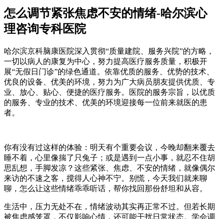
怎么调节紧张焦虑不安的情绪-哈尔滨心
理咨询专科医院
哈尔滨京科脑康医院深入贯彻“质量建院、服务兴院”的方略，
一切以病人的康复为中心，努力提高医疗服务质量，积极开
展“无假日门诊”的绿色通道。依靠优质的服务、优势的技术、
优良的设备、优美的环境，努力为广大病员朋友提供优质、专
业、放心、贴心、便捷的医疗服务。医院的服务宗旨，以优质
的服务、专业的技术、优美的环境迎接每一位前来就医的患
者。
你有没有过这样的体验：明天有个重要会议，今晚却翻来覆去
睡不着，心里像揣了只兔子；或是遇到一点小事，就忍不住胡
思乱想，手脚发凉？这些紧张、焦虑、不安的情绪，就像偶尔
来访的不速之客，搅得人心神不宁。别慌，今天我们就来聊
聊，怎么让这些情绪乖乖听话，帮你找回那份舒坦和从容。
生活中，压力无处不在，情绪波动其实再正常不过。但若长期
被焦虑感笼罩，不仅影响心情，还可能干扰日常状态。学会调