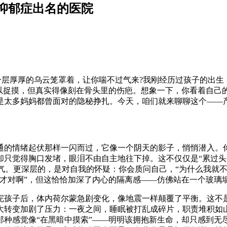
抑郁症出名的医院
厚厚的乌云笼罩着，让你喘不过气来?我刚经历过孩子的出生
以捉摸，但真实得像刻在骨头里的伤疤。想象一下，你看着自己
是太多妈妈都曾面对的隐秘挣扎。今天，咱们就来聊聊这个——
通的情绪起伏那样一闪而过，它像一个阴天的影子，悄悄潜入。
却只觉得胸口发堵，眼泪不由自主地往下掉。这不仅仅是“累过头
气。更深层的，是对自我的怀疑：你会质问自己，“为什么我就不是
兴才对啊”，但这恰恰加深了内心的隔离感——仿佛站在一个玻璃
完孩子后，体内荷尔蒙急剧变化，像地震一样颠覆了平衡。这不是
大转变加剧了压力：一夜之间，睡眠被打乱成碎片，职责堆积如
那种感觉像“在黑暗中摸索”——明明该拥抱新生命，却只感到无