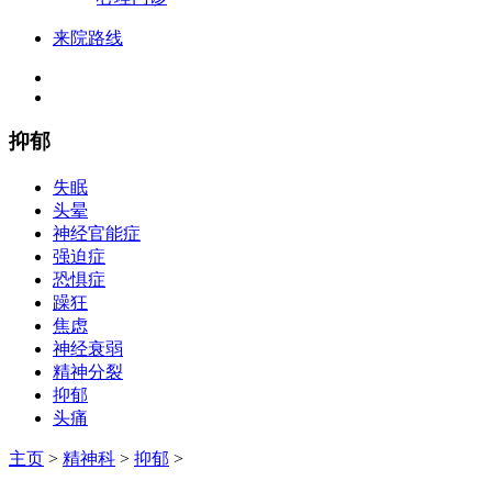
来院路线
抑郁
失眠
头晕
神经官能症
强迫症
恐惧症
躁狂
焦虑
神经衰弱
精神分裂
抑郁
头痛
主页
>
精神科
>
抑郁
>