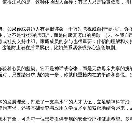
。值得注意的是，这种体验因人而异：有些人只是轻微低潮，持续
。
持。
如果你或身边人有类似迹象，千万别忽视或自行“硬抗”。许
住，这不是“软弱的表现”，而是向康复迈出的勇敢一步。在我自
息或社交支持小组。家庭成员的参与也很重要：伴侣的理解和支
，这能防止潜在后果累积，比如关系紧张或身心疲惫加剧。
验着心灵的坚韧。它不是神话或夸张，而是无数母亲共享的挑战
面对，只要踏出求助的第一步，你就能重拾内在的平静和喜悦。
本的发展理念，打造了一支高水平的人才队伍，立足精神科前沿
健康需求，还将基础研究与应用医学技术更加紧密地结合起来，从
术齐全，可为每一位患者提供专属的安全诊疗和健康希望。多年