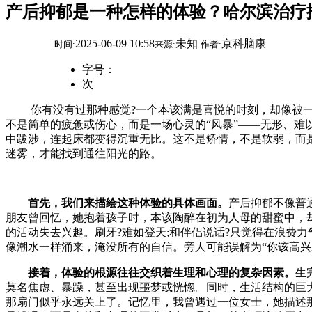
产后抑郁是一种怎样的体验？哈尔滨治疗
2025-06-09 10:58
未知
京科脑康
时间:
来源:
作者:
字号：
次
你有没有过那种感觉?一个本该满是喜悦的时刻，却像被一层
不是简单的疲惫或伤心，而是一场心灵的“风暴”——无形、难
中跋涉，连起床都变得沉重无比。这不是矫情，不是软弱，而
迷雾，才能找到通往阳光的路。
首先，我们来描绘这种体验的具体画面。
产后抑郁不像普
朋友曾回忆，她抱着孩子时，本该陶醉在初为人母的甜蜜中，
的活动失去兴趣。刷牙?难如登天;和伴侣说话?只觉得在浪费力
像潮水一样涌来，淹没所有的自信。旁人可能误解为“你该高
接着，体验的根源往往交织着生理和心理的复杂因素。
生
莫名焦虑、暴躁，甚至出现噩梦或恍惚。同时，生活结构的巨
那扇门似乎永远关上了。记忆里，我曾遇过一位女士，她描述