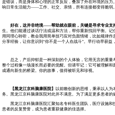
是错误，而是身体和心理的正常反应，叠加了外在环境的压力
响日常生活能力——工作、社交、亲情，所有连接都变得脆弱
好在，这并非绝境——帮助就在眼前，关键是寻求专业支
生。他们能通过谈话疗法或温和方法，帮你重新找回平衡。记
用同理心聆听，教会我用简单技巧应对负面情绪，比如规律作
分享经验，让你意识到“你不是一个人在战斗”。早行动早获益
总之，产后抑郁是一种深刻的个人体验，它用无言的重量考
整个过程像一场漫长而必要的觉醒。但请牢记：它可被理解和
成通向新生的桥梁。你的故事，值得被听见和珍视。
【黑龙江京科脑康医院】
以前瞻创新的思维，秉承以人为
务。黑龙江京科脑康医院对此并不满意。为了满足更多患者的
黑龙江京科脑康医院汇聚知名专科医生团队，医疗设施和技
患者的反复赞誉，成为患者重获健康的佳选择。