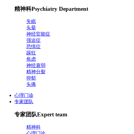
精神科
Psychiatry Department
失眠
头晕
神经官能症
强迫症
恐惧症
躁狂
焦虑
神经衰弱
精神分裂
抑郁
头痛
心理门诊
专家团队
专家团队
Expert team
精神科
心理门诊