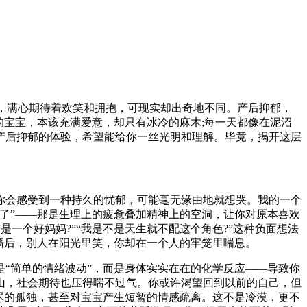
，满心期待着欢笑和拥抱，可现实却出奇地不同。产后抑郁，
的宝宝，本该充满爱意，却只有冰冷的麻木;每一天都像在泥沼
产后抑郁的体验，希望能给你一丝光明和理解。毕竟，揭开这层
你会感受到一种持久的忧郁，可能毫无缘由地就想哭。我的一个
了”——那是生理上的疲惫叠加精神上的空洞，让你对原本喜欢
一个好妈妈?”“我是不是天生就不配这个角色?”这种负面想法
墙后，别人在阳光里笑，你却在一个人的牢笼里喘息。
“简单的情绪波动”，而是身体实实在在的化学反应——导致你
山，社会期待也压得喘不过气。你或许渴望回到以前的自己，但
尽的孤独，甚至对宝宝产生短暂的情感疏离。这不是冷漠，更不