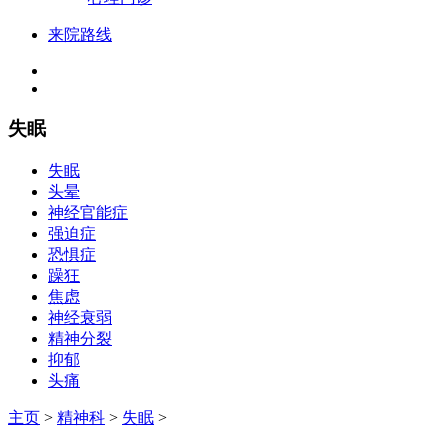
来院路线
失眠
失眠
头晕
神经官能症
强迫症
恐惧症
躁狂
焦虑
神经衰弱
精神分裂
抑郁
头痛
主页
>
精神科
>
失眠
>