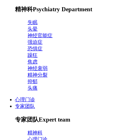
精神科
Psychiatry Department
失眠
头晕
神经官能症
强迫症
恐惧症
躁狂
焦虑
神经衰弱
精神分裂
抑郁
头痛
心理门诊
专家团队
专家团队
Expert team
精神科
心理门诊