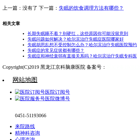
上一篇：没有了 下一篇：
失眠的饮食调理方法有哪些？
相关文章
长期失眠睡不着？别硬扛，这些原因你可能没留意到
失眠问题如何解决？哈尔滨治疗失眠症医院哪家好
失眠胡思乱想不受控制怎么办？哈尔滨治疗失眠医院预约
失眠症的常见症状都有哪些？
失眠症和神经衰弱有直接关系吗？哈尔滨治疗失眠专科医
Copyright(C)2019 黑龙江京科脑康医院 备案号：
黑ICP备19001
网站地图
医院订阅号
医院微博号
0451-51193066
来院路线
精神科咨询
心理咨询