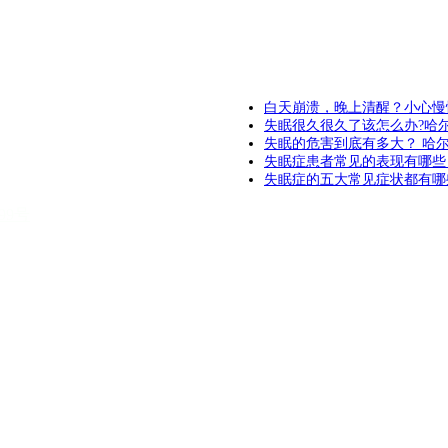
白天崩溃，晚上清醒？小心慢
失眠很久很久了该怎么办?哈
失眠的危害到底有多大？ 哈
失眠症患者常见的表现有哪些
失眠症的五大常见症状都有哪
199号