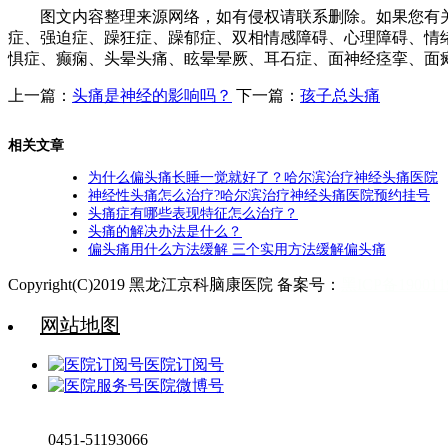
图文内容整理来源网络，如有侵权请联系删除。如果您有关
症、强迫症、躁狂症、躁郁症、双相情感障碍、心理障碍、情
惧症、癫痫、头晕头痛、眩晕晕厥、耳石症、面神经痉挛、面
上一篇：
头痛是神经的影响吗？
下一篇：
孩子总头痛
相关文章
为什么偏头痛长睡一觉就好了？哈尔滨治疗神经头痛医院
神经性头痛怎么治疗?哈尔滨治疗神经头痛医院预约挂号
头痛症有哪些表现特征怎么治疗？
头痛的解决办法是什么？
偏头痛用什么方法缓解 三个实用方法缓解偏头痛
Copyright(C)2019 黑龙江京科脑康医院 备案号：
黑ICP备19001
网站地图
医院订阅号
医院微博号
0451-51193066