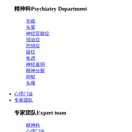
精神科
Psychiatry Department
失眠
头晕
神经官能症
强迫症
恐惧症
躁狂
焦虑
神经衰弱
精神分裂
抑郁
头痛
心理门诊
专家团队
专家团队
Expert team
精神科
心理门诊