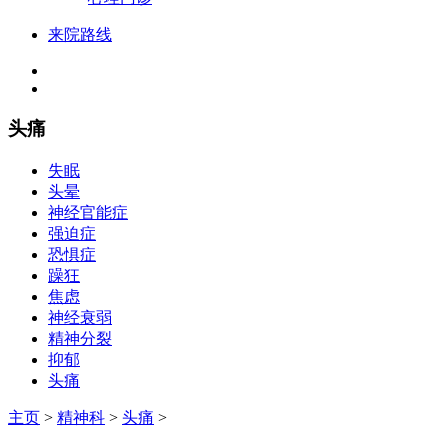
来院路线
头痛
失眠
头晕
神经官能症
强迫症
恐惧症
躁狂
焦虑
神经衰弱
精神分裂
抑郁
头痛
主页
>
精神科
>
头痛
>