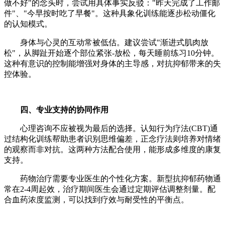
做不好"的念头时，尝试用具体事实反驳："昨天完成了工作邮
件"、"今早按时吃了早餐"。这种具象化训练能逐步松动僵化
的认知模式。
身体与心灵的互动常被低估。建议尝试"渐进式肌肉放
松"，从脚趾开始逐个部位紧张-放松，每天睡前练习10分钟。
这种有意识的控制能增强对身体的主导感，对抗抑郁带来的失
控体验。
四、专业支持的协同作用
心理咨询不应被视为最后的选择。认知行为疗法(CBT)通
过结构化训练帮助患者识别思维偏差，正念疗法则培养对情绪
的观察而非对抗。这两种方法配合使用，能形成多维度的康复
支持。
药物治疗需要专业医生的个性化方案。新型抗抑郁药物通
常在2-4周起效，治疗期间医生会通过定期评估调整剂量。配
合血药浓度监测，可以找到疗效与耐受性的平衡点。