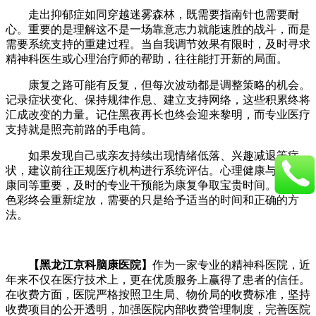
走出抑郁症如同穿越迷雾森林，既需要指南针也需要耐
心。重要的是理解这不是一场靠意志力就能速胜的战斗，而是
需要系统支持的重建过程。当自我调节效果有限时，及时寻求
精神科医生或心理治疗师的帮助，往往能打开新的局面。
康复之路可能有反复，但每次波动都是调整策略的机会。
记录症状变化、保持规律作息、建立支持网络，这些积累终将
汇成改变的力量。记住黑夜再长也终会迎来黎明，而专业医疗
支持就是照亮前路的手电筒。
如果发现自己或亲友持续出现情绪低落、兴趣减退等症
状，建议前往正规医疗机构进行系统评估。心理健康与身体健
康同等重要，及时的专业干预能为康复争取宝贵时间。生命的
色彩终会重新绽放，需要的只是给予适当的时间和正确的方
法。
【黑龙江京科脑康医院】
作为一家专业的精神科医院，近
年来不仅在医疗技术上，更在优质服务上赢得了患者的信任。
在收费方面，医院严格按照卫生局、物价局的收费标准，坚持
收费项目的公开透明，加强医院内部收费管理制度，完善医院