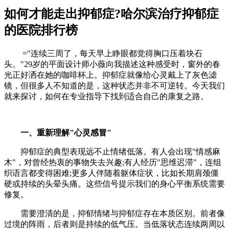
如何才能走出抑郁症?哈尔滨治疗抑郁症
的医院排行榜
="连续三周了，每天早上睁眼都觉得胸口压着块石
头。"29岁的平面设计师小薇向我描述这种感受时，窗外的春
光正好洒在她的咖啡杯上。抑郁症就像给心灵戴上了灰色滤
镜，但很多人不知道的是，这种状态并非不可逆转。今天我们
就来探讨，如何在专业指导下找到适合自己的康复之路。
一、重新理解"心灵感冒"
抑郁症的典型表现远不止情绪低落。有人会出现"情感麻
木"，对曾经热衷的事物失去兴趣;有人经历"思维迟滞"，连组
织语言都变得困难;更多人伴随着躯体症状，比如长期肩颈僵
硬或持续的头晕头痛。这些信号提示我们的身心平衡系统需要
修复。
需要澄清的是，抑郁情绪与抑郁症存在本质区别。前者像
过境的阵雨，后者则是持续的低气压。当低落状态连续两周以