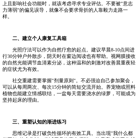
上且影响社会功能时，就该考虑寻求专业评估。不要被"意志
力薄弱"的偏见误导，就像不会要求骨折的人靠毅力走路一
样。
二、建立个人康复工具箱
光照疗法可以作为自然疗愈的起点。建议早晨8-10点间进
行30分钟户外散步，阴天时在窗边阅读也有帮助。视网膜接收
的自然光能调节血清素分泌，这种温和的刺激对改善晨重夜轻
的症状尤为有效。
社交重建需要掌握"剂量原则"。不必强迫自己参加聚会，
可以从每周两次、每次15分钟的简短交流开始。养宠物或照料
植物也能建立情感联结，一盆每天需要浇水的绿萝，可能成为
坚持起床的理由。
三、重塑认知的渐进练习
思维记录是打破负性循环的有效工具。当出现"我什么都