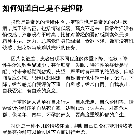
如何知道自己是不是抑郁
抑郁是最常见的情绪体验，抑郁症也是最常见的心理疾
病，属于综合征。包括情绪低落、高兴不起来，日常生活没有
愉快感，兴趣没有平时高，比如对曾经的爱好感到索然无味、
精神不振、乏力、总感觉浑身软绵绵、食欲下降、饭前没有饥
饿感，把吃饭当成难以完成的任务。
因为食欲差，患者出现不同程度的体重下降、性欲下降，
性生活次数明显减少，甚至归零。失眠，特征性的症状是早
醒，对未来感觉到悲观、失望，严重时有严重的绝望感、自感
脑反应迟钝、思维联想困难，自称脑子像生锈一样，记忆力下
降，经常感觉自我评价下降，自卑感，经常自责、自我攻击、
自我否定、有自杀的意念。
严重的病人甚至有自杀行为，自杀未遂、自杀企图等。据
说统计抑郁症的自杀死亡率，达到10%-15%左右。对高危人
群，像老年、青年、怀孕的妇女，要高度重视抑郁的产生。
抑郁是一种不良的情绪体验，判断自己是否有抑郁情绪或
者是否抑郁可以通过以下方面进行考虑。